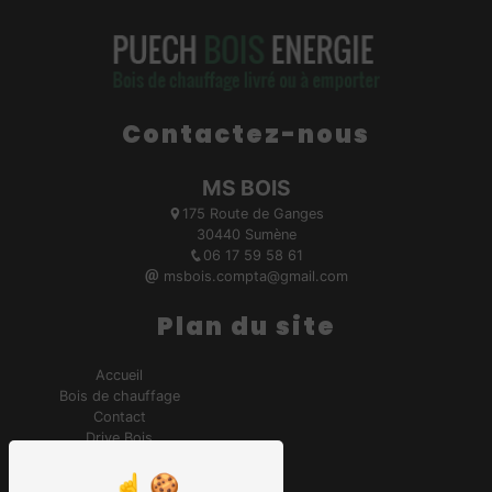
Contactez-nous
MS BOIS
175 Route de Ganges
30440 Sumène
06 17 59 58 61
msbois.compta@gmail.com
Plan du site
Accueil
Bois de chauffage
Contact
Drive Bois
Achat de bois d'allumage