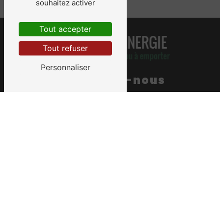
souhaitez activer
Tout accepter
Tout refuser
Personnaliser
Contactez-nous
MS BOIS
175 Route de Ganges
30440 Sumène
06 17 59 58 61
msbois.compta@gmail.com
Plan du site
Accueil
Bois de chauffage
Contact
Drive Bois