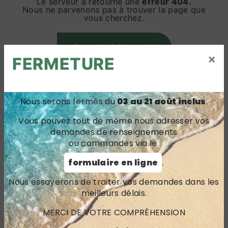
Le serveur a retourné une
erreur 404.
Nous ne parvenons pas à trouver la page que
vous cherchez.
Revenir à l'accueil
×
FERMETURE
Nous serons fermés du
03 au 21 août inclus
.
Vous pouvez tout de même nous adresser vos
demandes de renseignements
ou commandes via le
formulaire en ligne
.
Nous essayerons de traiter vos demandes dans les
meilleurs délais.
MERCI DE VOTRE COMPRÉHENSION