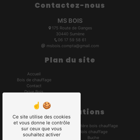
Contactez-nous
MS BOIS
175 Route de Ganges
30440 Sumène
06 17 59 58 61
msbois.compta@gmail.com
Plan du site
Accueil
Bois de chauffage
Contact
Drive Bois
Achat de bois d'allumage
Nos prestations
Ce site utilise des cookies
et vous donne le contrôle
Bois de chauffage
Tarif stère bois chauffage
sur ceux que vous
Buche chauffage
Bois chauffage
souhaitez activer
Palette bois de chauffage
Buche