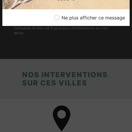
conservons vos données pendant la période de prise de
contact puis pendant la durée de prescription légale aux fins
probatoires et de gestion des contentieux. Vous avez le droit
Ne plus afficher ce message
de vous inscrire sur la liste d'opposition au démarchage
téléphonique, disponible à cette adresse:
Bloctel.gouv.fr
.
Consultez le site cnil.fr pour plus d’informations sur vos
droits.
NOS INTERVENTIONS
SUR CES VILLES